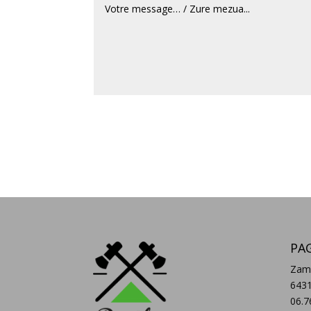
PA
Zam
643
06.7