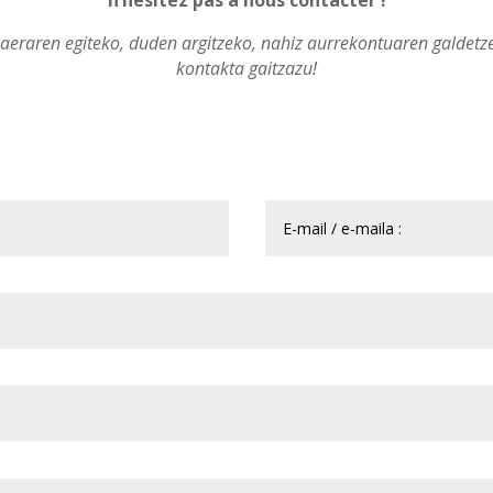
n’hésitez pas à nous contacter !
aeraren egiteko, duden argitzeko, nahiz aurrekontuaren galdetz
kontakta gaitzazu!