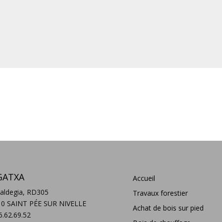
GATXA
Accueil
aldegia, RD305
Travaux forestier
10 SAINT PÉE SUR NIVELLE
Achat de bois sur pied
6.62.69.52